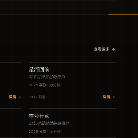
查看更多
→
韩国
★
7.1
★
7.5
星河回响
写给过去自己的告白
2025
·
·
喜剧
133分钟
详情 →
58.1
k 观看
详情 →
日韩合拍
★
6.1
★
8.2
零号行动
记忆里最温柔的那盏灯
2025
·
·
爱情
136分钟