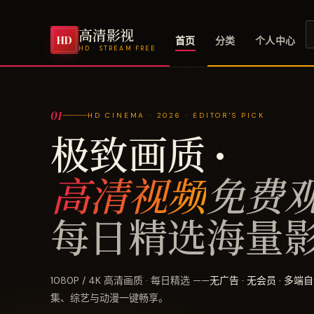
高清影视
HD
首页
分类
个人中心
HD · STREAM FREE
01
HD CINEMA · 2026 · EDITOR'S PICK
极致画质 ·
高清视频
免费
每日精选海量
1080P / 4K 高清画质 · 每日精选 ——
无广告 · 无会员 · 多端
集、综艺与动漫一键畅享。