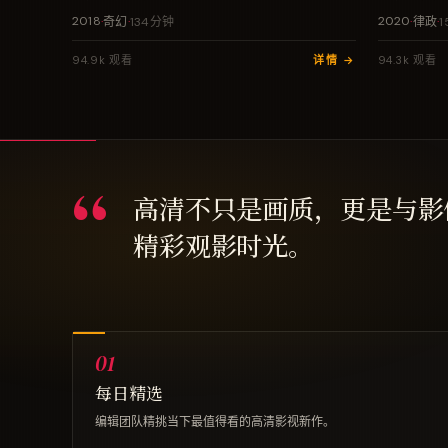
2018
·
·
2020
·
·
奇幻
134分钟
律政
94.9
k 观看
详情 →
94.3
k 观看
“
高清不只是画质，更是与影
精彩观影时光。
01
每日精选
编辑团队精挑当下最值得看的高清影视新作。