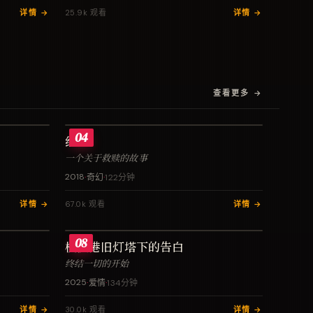
详情 →
25.9
k 观看
详情 →
查看更多
→
日本
04
★
9.4
★
9.3
红尘
一个关于救赎的故事
2018
·
·
奇幻
122分钟
详情 →
67.0
k 观看
详情 →
日本
08
★
9.3
★
9.3
横滨港旧灯塔下的告白
终结一切的开始
2025
·
·
爱情
134分钟
详情 →
30.0
k 观看
详情 →