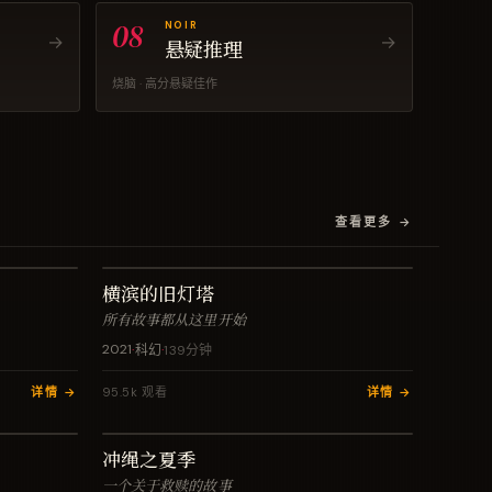
08
NOIR
→
→
悬疑推理
烧脑 · 高分悬疑佳作
查看更多
→
韩国
★
8.6
★
8.7
横滨的旧灯塔
所有故事都从这里开始
2021
·
·
科幻
139分钟
详情 →
95.5
k 观看
详情 →
日本
★
6.8
★
9.1
冲绳之夏季
一个关于救赎的故事