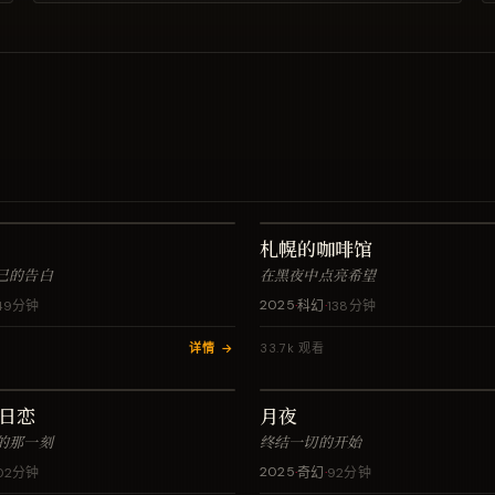
韩国
★
8.8
札幌的咖啡馆
己的告白
在黑夜中点亮希望
2025
·
·
49分钟
科幻
138分钟
详情 →
33.7
k 观看
日韩合拍
★
8.7
日恋
月夜
的那一刻
终结一切的开始
2025
·
·
02分钟
奇幻
92分钟