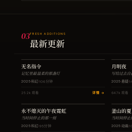
03
FRESH ADDITIONS
最新更新
韩国
韩国
★
8.9
无名指令
月明夜
记忆里最温柔的那盏灯
写给过去自
2025
·
·
2025
·
·
科幻
106分钟
悬疑
1
25.2
k 观看
详情 →
64.7
k 观看
日本
日韩合拍
★
6.0
永不熄灭的午夜霓虹
釜山的夏
当时间停止的那一刻
当时间停止
2025
·
·
2025
·
·
科幻
95分钟
动画
1