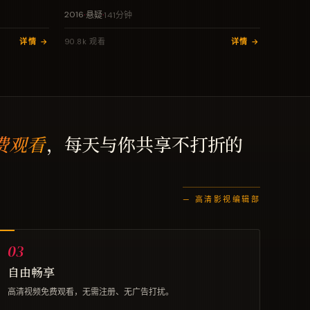
2016
·
·
悬疑
141分钟
详情 →
90.8
k 观看
详情 →
费观看
，每天与你共享不打折的
— 高清影视编辑部
03
自由畅享
高清视频免费观看，无需注册、无广告打扰。